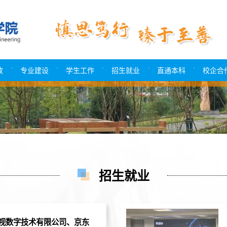
·
·
·
·
·
政
专业建设
学生工作
招生就业
直通本科
校企合
招生就业
视数字技术有限公司、京东