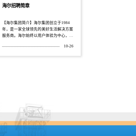
海尔招聘简章
【海尔集团简介】海尔集团创立于1984
年，是一家全球领先的美好生活解决方案
服务商。海尔始终以用户体验为中心，连
续11年稳居欧睿国际世界家电第一品
10-26
牌，是BrandZ全球百强品牌中第一个且
唯一一个物联网生态品牌，子公司海尔智
家位列《财富》世界500强和《财富》全
球最受赞赏公司。海尔在国内共建立13
个大型生产制造工业园区：分别位于青岛
（崂山、黄岛、胶州）、大连、沈阳、天
津、郑州、合肥、武汉、重庆、贵州、佛
山三水、顺德...