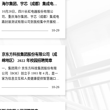
海尔集团、宇芯（成都）集成电路
封装测试有限公司来校开展专场招
10月28日，四川长虹电器股份有限公
聘会
司、重庆海尔集团、宇芯（成都）集成电
路封装测试有限公司到我校集中开展校园
招聘会。300余名大三工科毕业生参加本
10-29
次招聘。长虹电器股份有限公司是世界
500强上市公司，主要从事智能产品、信
息家电、液晶、OLED、激光电视等相关
产品。 海尔集团创立于1984年，是世界
500强上市公司，是全球领先的美好生活
京东方科技集团股份有限公司（成
解决方案服务商。宇芯（成都）集成电路
绵地区） 2022 年校园招聘简章
封装测试有限公司主要从事半导体集成电
路封装和测试...
一、集团简介 京东方科技集团股份有限
公司（BOE）创立于 1993 年 4 月，是一
家为信息交互和人类健康提供智慧端口产
品和专业服务的物联网公司，形成了以半
10-26
导体显示事业为核心，传感器及解决方
案、MLED、智慧系统创新、智慧医工事
业融合发展的“1+4+N”航母事业群。2021
年实现营业收入超 2000 亿元，净利润超
200 亿元。作为全球半导体显示产业龙头