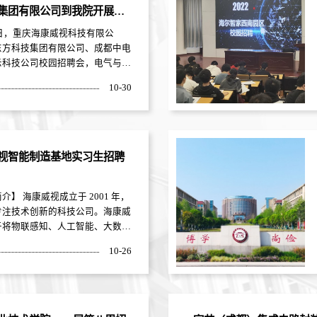
集团有限公司到我院开展校
会
9日，重庆海康威视科技有限公
东方科技集团有限公司、成都中电
示科技公司校园招聘会，电气与电
院近300名毕业生参加本次招聘
10-30
康威视招聘人员向同学们介绍公司
职业发展方向、人员需求、薪资待
宿环境、园区环境、园区食堂做了
解，并跟大三学生分享了职业发展
京东方科技集团有限公司主要从事
视智能制造基地实习生招聘
生产、销售新型显示器件及组件、
子原件等。招聘人员从公司基本情
介】 海康威视成立于 2001 年，
专注技术创新的科技公司。海康威
于将物联感知、人工智能、大数据
务于千行百业，引领智能物联新未
10-26
21 年，公司实现营业总收入
0 亿元，比上年同期增长 28.21%，
属于上市公司股东的净利润
0 亿元，同期增长 25.51%。 截至目
康威视在国内拥有杭州滨江、杭州