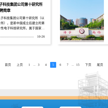
生产制造工业园区：分别位于青岛
子科技集团公司第十研究所
、黄岛、胶州）、大连、沈阳、天
招聘简章
州、合肥、武汉、重庆、贵州、佛
...
子科技集团公司第十研究所（以
十所），是新中国成立后建立的第
合性电子科技研究所，属于国家一
事业单位，现位于四川省省会成都
10-26
十所本部主要从事军用电子装备和
统的研制、生产及售后服务，拥有
业部，两个集团级重点实验室等部
有“信号与信息处理”和“电磁场
技术”两个硕士学位授权点和“成都
团有限公司”博士后科研工作站。
...
...
首页
上页
1
3
4
5
6
7
15
下页
尾页
余年的发展，十所逐...