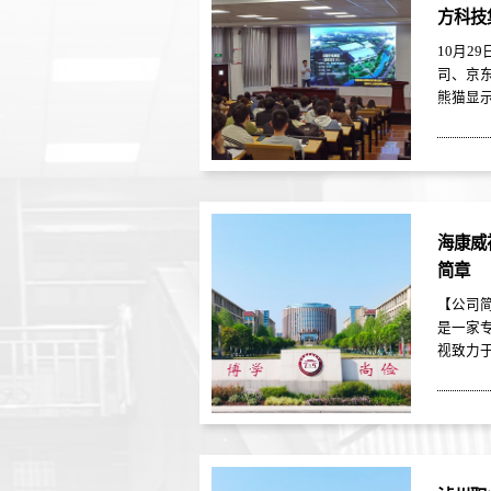
方科技
园招聘
10月2
司、京
熊猫显
子工程学
会。海
概况、
遇、住
详细讲
心得。
海康威
设计、
简章
其他电
况、职...
【公司简
是一家
视致力
技术服
来。20
814.2
实现归
168.0
前，海