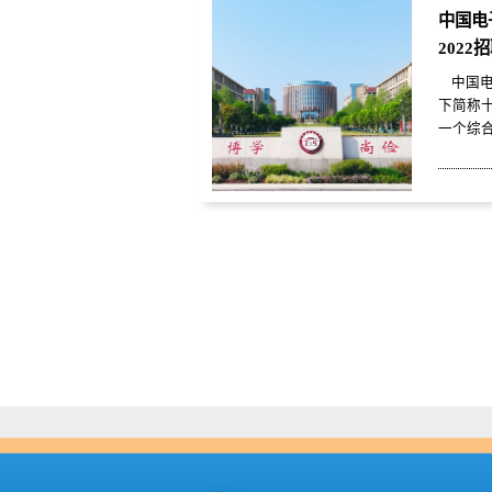
个大型
中国电
（崂山
2022
津、郑
山三水、顺
中国电
下简称
一个综
类研究
市。 
信息系
四个事
门，并拥
与微波
天奥集
经过60