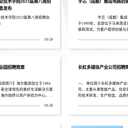
业技术学院2023届第八周招
宇芯（成都）集成电路封
庆、武汉 4 大制造基地，3 个海
息发布
基地：英国工厂、印度工厂、巴西
.
技术学院2023届第八周招聘会
宇芯（成都）集成电路封装
布
于1989年，总部位于马来西
装和测试，为客户提供封装与
装测试有限公司系UNISEM集
10-26
厂，位于成都高新西区综合保税
备、采用全球最先进的工艺生产技
BGA/FCBGA、MEMS...
业园招聘简章
长虹多媒体产业公司招聘
团简介】海尔集团创立于1984
一、 单位简介长虹多媒体产
一家全球领先的美好生活解决方案
司，主要从事智能产品、信息家
。海尔始终以用户体验为中心，连
的技术研发、生产制造、品质
年稳居欧睿国际世界家电第一品
4000余人，其中含1200多
10-26
randZ全球百强品牌中第一个且
源、音质、画质、屏驱动、无
个物联网生态品牌，子公司海尔智
专业化的开发、全链品质控制
财富》世界500强和《财富》全
在人工智能、物联网技术方...
赞赏公司。海尔在国内共建立13