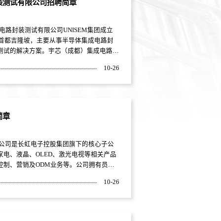
装测试有限公司招聘简章
企业，BOE（京东方）带领中国显示产业
实现了从无到有、从有到大、从大到强。
测试有限公司UNISEM集团成立
公司...
亚首都吉隆坡，主要从事半导体集成电路封
测试的解决方案。宇芯（成都）集成电路封
团投资3.3亿美元建设的现代化半导体工
10-26
区，占地面积273亩；公司拥有全新的设
术，具备先进的QFN/FCQFN、LGA,、
简章
业公司是长虹电子控股集团旗下的核心子公
电、液晶、OLED、激光电视等相关产品
控制、营销及ODM业务等。公司拥有员工
名高专家级技术人才，具有整机、机芯、电
10-26
线、外设、PCB设计、光学、结构、软件等
、工艺工程团队及全球品牌运营销售队伍，