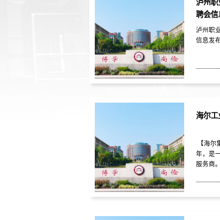
泸州职
桐庐、重
聘会信
外生产
工厂及 ..
泸州职业
信息发
海尔工
【海尔集
年，是
服务商
续11
牌，是B
唯一一
家位列《
球最受